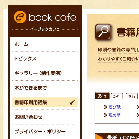
遊び紙
埋め草
帯紙（おびか